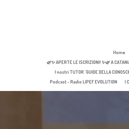
Vai
al
contenuto
principale
Home
🌿✨ APERTE LE ISCRIZIONI! ✨🌿 A CATANI
I nostri TUTOR "GUIDE DELLA CONOSC
Podcast - Radio LIPEF EVOLUTION
I