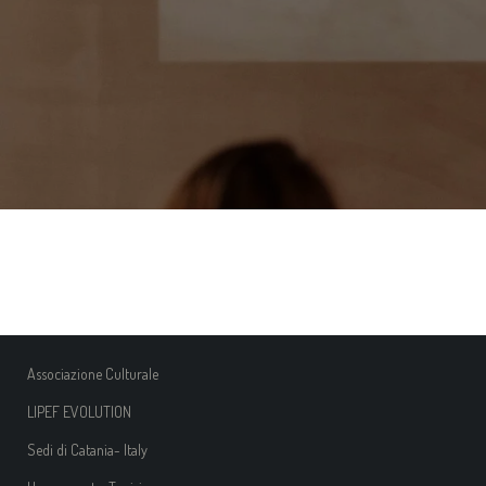
Associazione Culturale
LIPEF EVOLUTION
Sedi di Catania- Italy